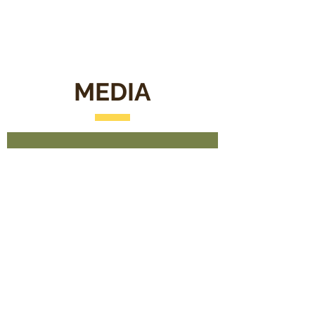
MEDIA
Seguite la
nostra
galleria vidio